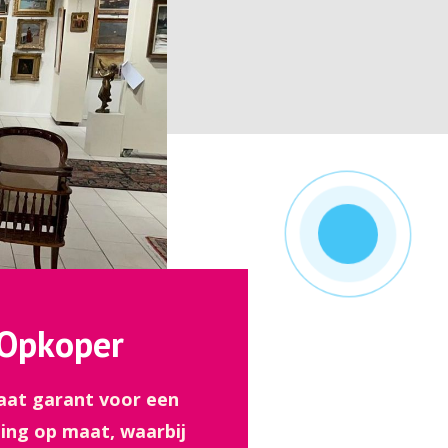
 Opkoper
aat garant voor een
ing op maat, waarbij