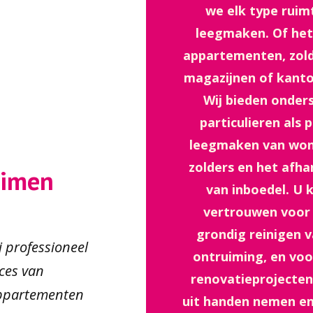
we elk type ruim
leegmaken. Of het
appartementen, zolde
magazijnen of kantor
Wij bieden onder
particulieren als 
leegmaken van won
zolders en het afha
uimen
van inboedel. U 
vertrouwen voor 
grondig reinigen 
j professioneel
ontruiming, en voor
ces van
renovatieprojecten
appartementen
uit handen nemen en