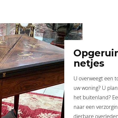
Opgerui
netjes
U overweegt een t
uw woning? U plan
het buitenland? Een
naar een verzorgin
dierbare overleden?