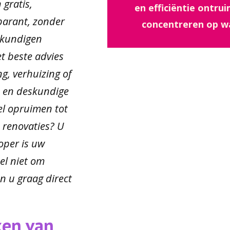
gratis,
en efficiëntie ontru
sparant, zonder
concentreren op wat
skundigen
et beste advies
g, verhuizing of
 en deskundige
el opruimen tot
 renovaties? U
oper is uw
el niet om
n u graag direct
ken van