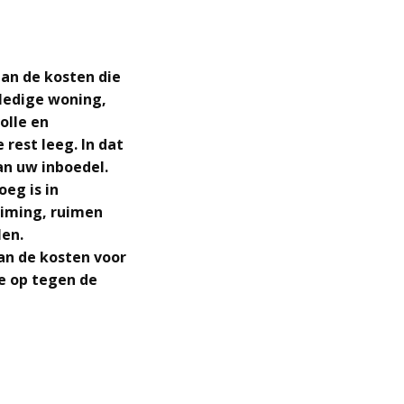
dan de kosten die
ledige woning,
olle en
rest leeg. In dat
an uw inboedel.
eg is in
uiming, ruimen
len.
dan de kosten voor
e op tegen de