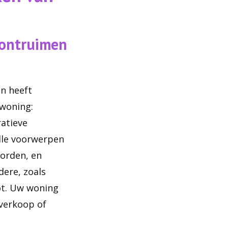
 ontruimen
n heeft
 woning:
ratieve
lle voorwerpen
orden, en
dere, zoals
ot. Uw woning
 verkoop of