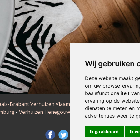
Wij gebruiken 
Deze website maakt ge
om uw browse-ervaring
basisfunctionaliteit v
ervaring op de website
aals-Brabant
Verhuizen Vlaams-Brabant
-
Verhuizen Oost-V
diensten te meten en m
imburg
-
Verhuizen Henegouwen
-
Verhuizen Brussel
-
Verh
advertenties weer te ge
Ik ga akkoord
Ik w