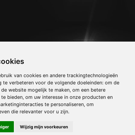
cookies
bruik van cookies en andere trackingtechnologieën
 te verbeteren voor de volgende doeleinden:
om de
an de website mogelijk te maken
,
om een betere
 te bieden
,
om uw interesse in onze producten en
laanderen
-
Verhuizen Namen
-
Verhuizen
arketinginteracties te personaliseren
,
om
uizen Antwerpen
ven die relevanter voor u zijn
.
eiger
Wijzig mijn voorkeuren