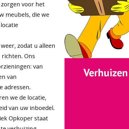
 zorgen voor het
w meubels, die we
locatie
weer, zodat u alleen
 richten. Ons
rzieningen: van
Verhuizen
en van
de adressen.
en we de locatie,
id van uw inboedel.
iek Opkoper staat
nte verhuizing.