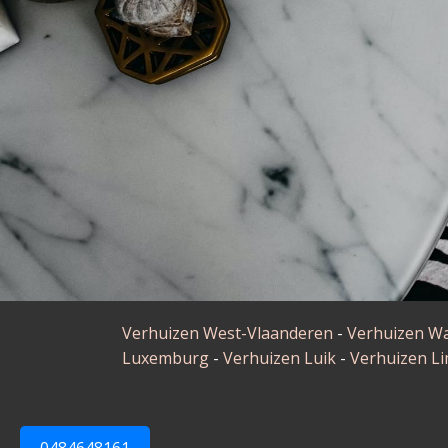
Verhuizen West-Vlaanderen
-
Verhuizen W
Luxemburg
-
Verhuizen Luik
-
Verhuizen L
0484648161