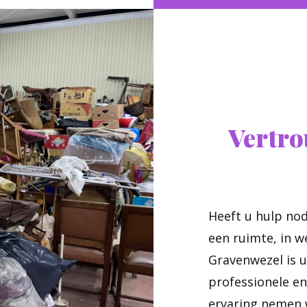
Vertr
Heeft u hulp no
een ruimte, in w
Gravenwezel is u
professionele en
ervaring nemen w