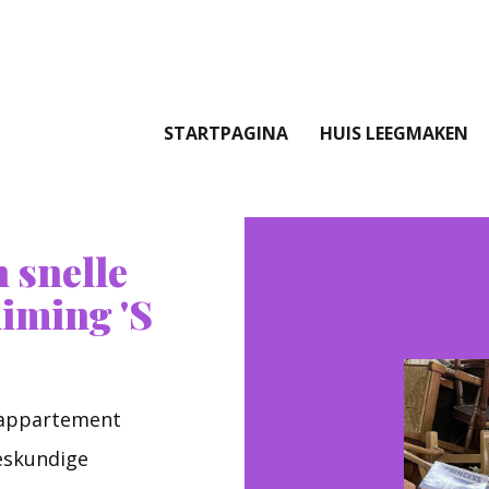
STARTPAGINA
HUIS LEEGMAKEN
 snelle
iming 'S
f appartement
deskundige