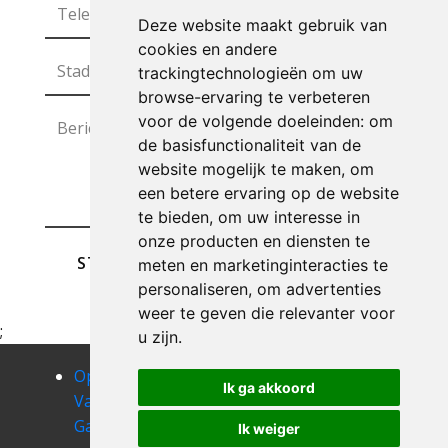
Deze website maakt gebruik van
cookies en andere
trackingtechnologieën om uw
browse-ervaring te verbeteren
voor de volgende doeleinden:
om
de basisfunctionaliteit van de
website mogelijk te maken
,
om
een betere ervaring op de website
te bieden
,
om uw interesse in
onze producten en diensten te
STUREN
meten en marketinginteracties te
personaliseren
,
om advertenties
weer te geven die relevanter voor
;
u zijn
.
Opruimen
Opruimen
Opruimen
Ik ga akkoord
Van Uw
Van Uw
Van Uw
Garage
Garage
Garage
Ik weiger