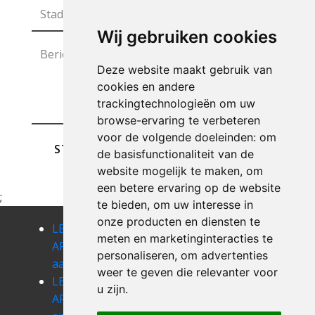
Wij gebruiken cookies
Deze website maakt gebruik van
cookies en andere
trackingtechnologieën om uw
browse-ervaring te verbeteren
voor de volgende doeleinden:
om
STUREN
de basisfunctionaliteit van de
website mogelijk te maken
,
om
een betere ervaring op de website
;
te bieden
,
om uw interesse in
onze producten en diensten te
LEEGMAKEN
LEEGMAKEN
LEEGMAKEN
meten en marketinginteracties te
APPARTEMENT
APPARTEMENT
APPARTEMENT
personaliseren
,
om advertenties
aartrijke
adinkerke
alveringem
weer te geven die relevanter voor
LEEGMAKEN
LEEGMAKEN
LEEGMAKEN
u zijn
.
APPARTEMENT
APPARTEMENT
APPARTEMENT