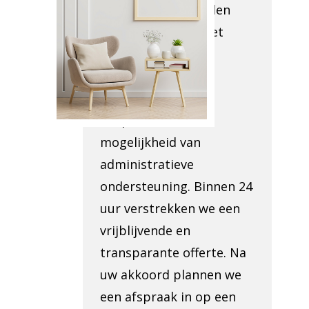
locatie om te bepalen
wat verwijderd moet
worden en de
toegankelijkheid te
evalueren. Ook
bespreken we de
mogelijkheid van
administratieve
ondersteuning. Binnen 24
uur verstrekken we een
vrijblijvende en
transparante offerte. Na
uw akkoord plannen we
een afspraak in op een