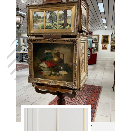
Laat uw huis
leegmaken
Aarsele, in het
volste
vertrouwen,
met de hulp
van Antiek
Opkoper
Aarsele
We arriveren op uw