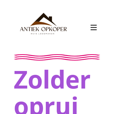
Zolder
oprui