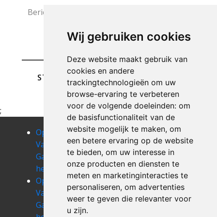
Wij gebruiken cookies
Deze website maakt gebruik van
cookies en andere
STUREN
trackingtechnologieën om uw
browse-ervaring te verbeteren
voor de volgende doeleinden:
om
;
de basisfunctionaliteit van de
website mogelijk te maken
,
om
Opruimen
Opruimen
Opruimen
een betere ervaring op de website
Van Uw
Van Uw
Van Uw
te bieden
,
om uw interesse in
Garage
Garage
Garage
onze producten en diensten te
heusden
hillegem
hofstade
meten en marketinginteracties te
Opruimen
Opruimen
Opruimen
personaliseren
,
om advertenties
Van Uw
Van Uw
Van Uw
weer te geven die relevanter voor
Garage
Garage huise
Garage
u zijn
.