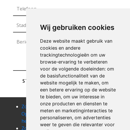
Wij gebruiken cookies
Deze website maakt gebruik van
cookies en andere
trackingtechnologieën om uw
browse-ervaring te verbeteren
voor de volgende doeleinden:
om
de basisfunctionaliteit van de
STUREN
website mogelijk te maken
,
om
een betere ervaring op de website
te bieden
,
om uw interesse in
onze producten en diensten te
Zolder
Zolder
Zolder
meten en marketinginteracties te
Opruimen
Opruimen
Opruimen
personaliseren
,
om advertenties
heusden
hillegem
hofstade
weer te geven die relevanter voor
Zolder
Zolder
Zolder