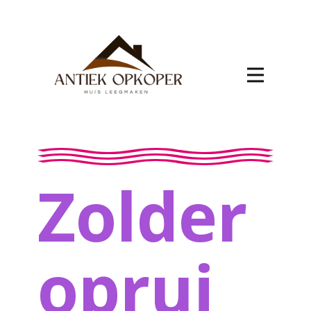
Zolder
oprui