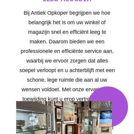
Bij Antiek Opkoper begrijpen we hoe
belangrijk het is om uw winkel of
magazijn snel en efficiënt leeg te
maken. Daarom bieden we een
professionele en efficiënte service aan,
waarbij we ervoor zorgen dat alles
soepel verloopt en u achterblijft met een
schone, lege ruimte die aan al uw
wensen voldoet. Met onze ervaring en
toewijding kunt u erop vertrouwen dat
uw project in goede handen is. Uw
tevredenheid staat bij ons voorop. We
bieden op maat gemaakte oplossingen