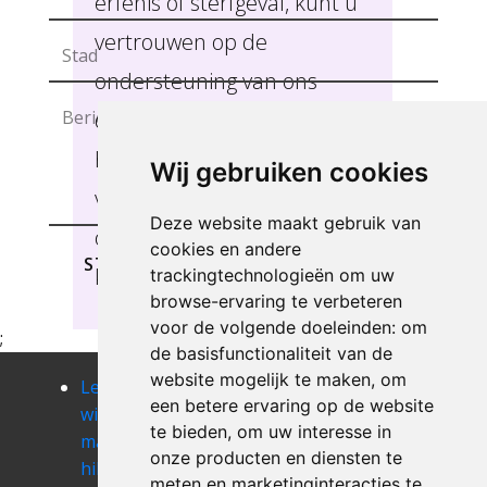
erfenis of sterfgeval, kunt u
vertrouwen op de
ondersteuning van ons
deskundig team. Wij
hechten veel belang aan uw
Wij gebruiken cookies
verwachtingen om u
Deze website maakt gebruik van
optimaal van dienst te
cookies en andere
STUREN
kunnen zijn, Heusden.
trackingtechnologieën om uw
browse-ervaring te verbeteren
voor de volgende doeleinden:
om
;
de basisfunctionaliteit van de
website mogelijk te maken
,
om
Leegmaken
Leegmaken
Leegmaken
een betere ervaring op de website
winkel of
winkel of
winkel of
te bieden
,
om uw interesse in
magazij
magazij
magazij
onze producten en diensten te
hillegem
hofstade
horebeke
meten en marketinginteracties te