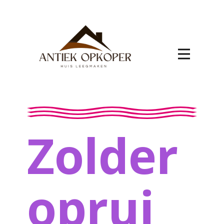
Zolder
oprui