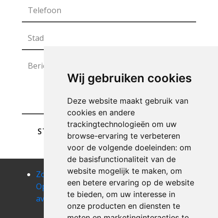
Wij gebruiken cookies
Deze website maakt gebruik van
cookies en andere
trackingtechnologieën om uw
STUREN
browse-ervaring te verbeteren
voor de volgende doeleinden:
om
de basisfunctionaliteit van de
website mogelijk te maken
,
om
Zolder
Zolder
Zolder
een betere ervaring op de website
Opruimen
Opruimen
Opruimen
te bieden
,
om uw interesse in
avennes
avernas-le-
avin
onze producten en diensten te
bauduin
Zolder
meten en marketinginteracties te