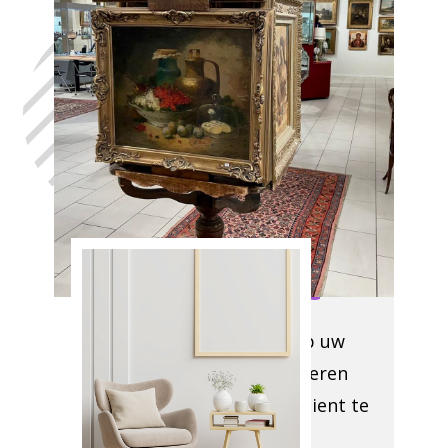
Laat uw huis
leegmaken
Hondelange, in
het volste
vertrouwen,
met de hulp
van Antiek
Opkoper
Hondelange
We komen langs op uw
locatie om te evalueren
wat er verwijderd dient te
worden en om de