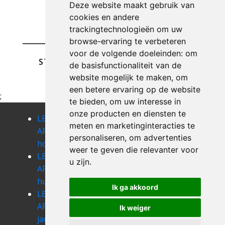
Deze website maakt gebruik van
cookies en andere
trackingtechnologieën om uw
browse-ervaring te verbeteren
voor de volgende doeleinden:
om
STUREN
de basisfunctionaliteit van de
website mogelijk te maken
,
om
een betere ervaring op de website
;
te bieden
,
om uw interesse in
onze producten en diensten te
LEEGMAKEN
LEEGMAKEN
LEEGMAKEN
meten en marketinginteracties te
APPARTEMENT
APPARTEMENT
APPARTEMENT
personaliseren
,
om advertenties
hotton
houdemont
houffalize
weer te geven die relevanter voor
LEEGMAKEN
LEEGMAKEN
LEEGMAKEN
u zijn
.
APPARTEMENT
APPARTEMENT
APPARTEMENT
humain
izel
izier
Ik ga akkoord
LEEGMAKEN
LEEGMAKEN
LEEGMAKEN
APPARTEMENT
APPARTEMENT
APPARTEMENT
Ik weiger
jamoigne
jehonville
juseret