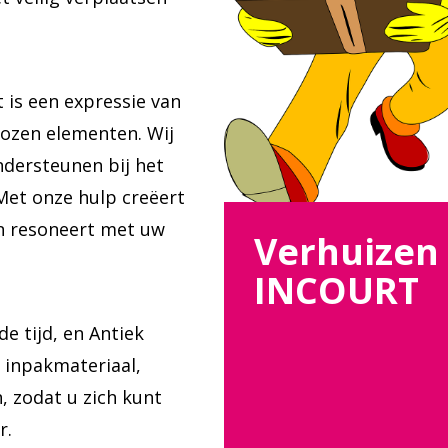
t is een expressie van
kozen elementen. Wij
ndersteunen bij het
 Met onze hulp creëert
en resoneert met uw
Verhuizen
INCOURT
 tijd, en Antiek
n inpakmateriaal,
, zodat u zich kunt
r.