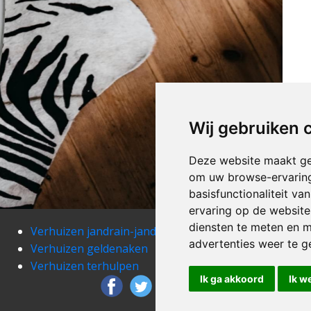
Wij gebruiken 
Deze website maakt ge
om uw browse-ervaring
basisfunctionaliteit v
ervaring op de website
diensten te meten en m
Verhuizen jandrain-jandrenouille
Verh
advertenties weer te ge
Verhuizen geldenaken
Verh
Verhuizen terhulpen
Verh
Ik ga akkoord
Ik w