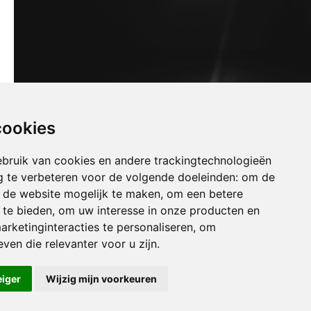
cookies
bruik van cookies en andere trackingtechnologieën
 te verbeteren voor de volgende doeleinden:
om de
an de website mogelijk te maken
,
om een betere
 te bieden
,
om uw interesse in onze producten en
arketinginteracties te personaliseren
,
om
uizen jauche
ven die relevanter voor u zijn
.
uizen jodoigne-souveraine
uizen lasne
eiger
Wijzig mijn voorkeuren