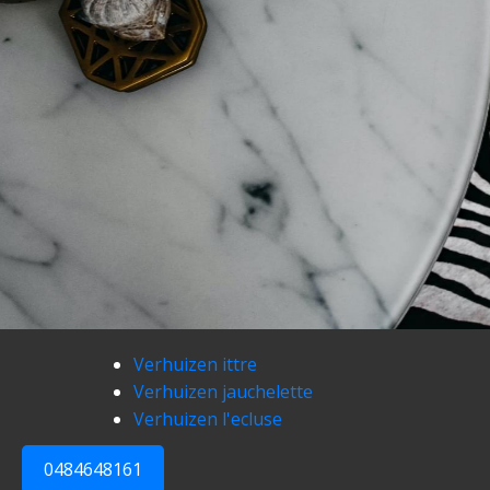
Verhuizen ittre
Verhuizen jauchelette
Verhuizen l'ecluse
0484648161