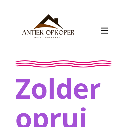
Zolder
oprui