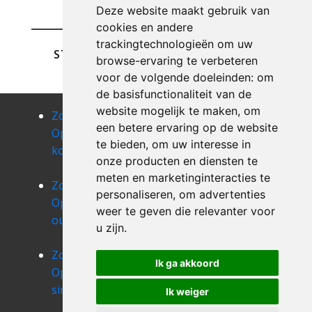
Deze website maakt gebruik van
cookies en andere
trackingtechnologieën om uw
STUREN
browse-ervaring te verbeteren
voor de volgende doeleinden:
om
de basisfunctionaliteit van de
website mogelijk te maken
,
om
Zolder
Zolder
Zolder
een betere ervaring op de website
Opruimen
Opruimen
Opruimen
te bieden
,
om uw interesse in
koekelberg
laken
neder-over-
onze producten en diensten te
heembeek
meten en marketinginteracties te
Zolder
Zolder
Zolder
personaliseren
,
om advertenties
Opruimen
Opruimen
Opruimen
weer te geven die relevanter voor
oudergem
schaarbeek
sint-agatha-
u zijn
.
berchem
Zolder
Zolder
Zolder
Ik ga akkoord
Opruimen
Opruimen
Opruimen
sint-gillis
sint-jans-
sint-joost-
Ik weiger
molenbeek
ten-noode