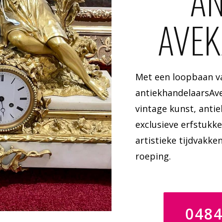
AN
AVEK
Met een loopbaan va
antiekhandelaarsAv
vintage kunst, anti
exclusieve erfstukke
artistieke tijdvakken
roeping.
048