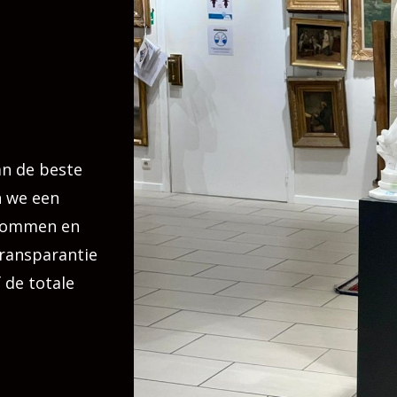
n de beste
n we een
ndommen en
transparantie
 de totale