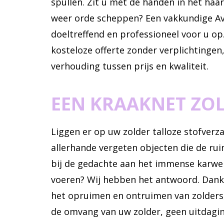
spullen. Zit u met de handen in het haa
weer orde scheppen? Een vakkundige Av
doeltreffend en professioneel voor u op
kosteloze offerte zonder verplichtingen
verhouding tussen prijs en kwaliteit.
EEN KRAAKNET ZO
Liggen er op uw zolder talloze stofver
allerhande vergeten objecten die de r
bij de gedachte aan het immense karwei
voeren? Wij hebben het antwoord. Dankz
het opruimen en ontruimen van zolders
de omvang van uw zolder, geen uitdagin