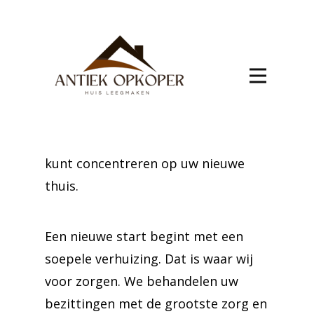
AARTSELAAR
De reis naar AARTSELAAR wordt
eenvoudig met onze uitgebreide
verhuisservice. Wij nemen de last
van uw schouders door elke stap van
het proces te beheren, zodat u zich
kunt concentreren op uw nieuwe
thuis.
Een nieuwe start begint met een
soepele verhuizing. Dat is waar wij
voor zorgen. We behandelen uw
bezittingen met de grootste zorg en