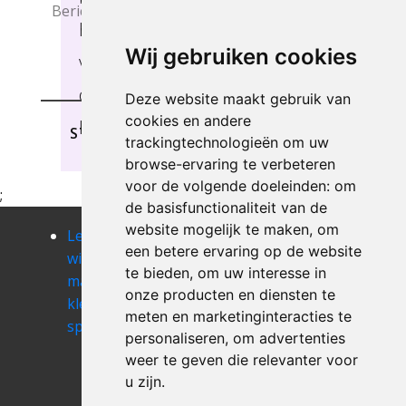
hechten veel belang aan uw
Wij gebruiken cookies
verwachtingen om u
optimaal van dienst te
Deze website maakt gebruik van
cookies en andere
kunnen zijn, Kleine-Brogel.
STUREN
trackingtechnologieën om uw
browse-ervaring te verbeteren
voor de volgende doeleinden:
om
;
de basisfunctionaliteit van de
website mogelijk te maken
,
om
Leegmaken
Leegmaken
Leegmaken
een betere ervaring op de website
winkel of
winkel of
winkel of
te bieden
,
om uw interesse in
magazij
magazij
magazij
onze producten en diensten te
kleine-
koersel
kolmont
meten en marketinginteracties te
spouwen
Leegmaken
Leegmaken
personaliseren
,
om advertenties
winkel of
winkel of
weer te geven die relevanter voor
magazij
magazij
u zijn
.
koninksem
kortessem