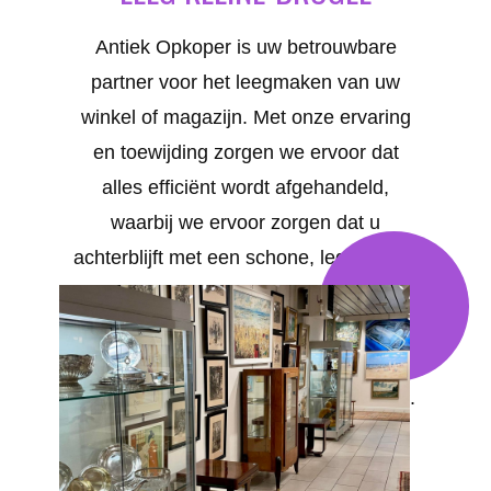
Antiek Opkoper is uw betrouwbare
partner voor het leegmaken van uw
winkel of magazijn. Met onze ervaring
en toewijding zorgen we ervoor dat
alles efficiënt wordt afgehandeld,
waarbij we ervoor zorgen dat u
achterblijft met een schone, lege ruimte
die aan al uw wensen voldoet. Uw
tevredenheid staat bij ons voorop. We
bieden op maat gemaakte oplossingen
voor al uw behoeften in Kleine-Brogel .