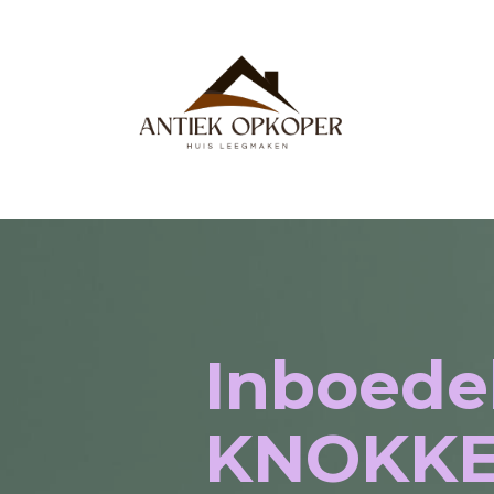
Inboede
KNOKKE