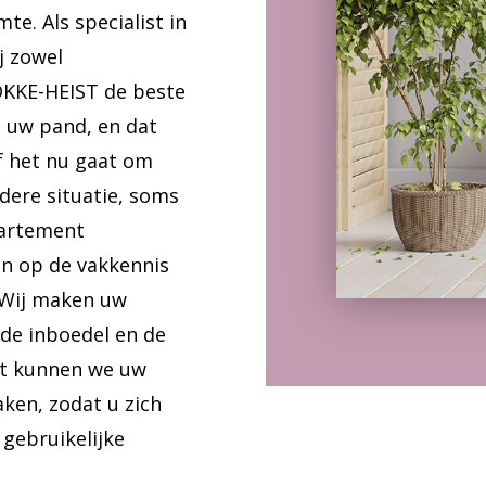
e. Als specialist in
j zowel
OKKE-HEIST de beste
 uw pand, en dat
f het nu gaat om
ndere situatie, soms
partement
en op de vakkennis
 Wij maken uw
 de inboedel en de
st kunnen we uw
en, zodat u zich
gebruikelijke