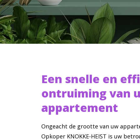
Een snelle en eff
ontruiming van 
appartement
Ongeacht de grootte van uw appart
Opkoper KNOKKE-HEIST is uw betro