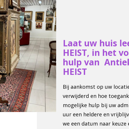
Laat uw huis 
HEIST, in het v
hulp van Anti
HEIST
Bij aankomst op uw locat
verwijderd en hoe toeganke
mogelijke hulp bij uw adm
uur een heldere en vrijbli
we een datum naar keuze 