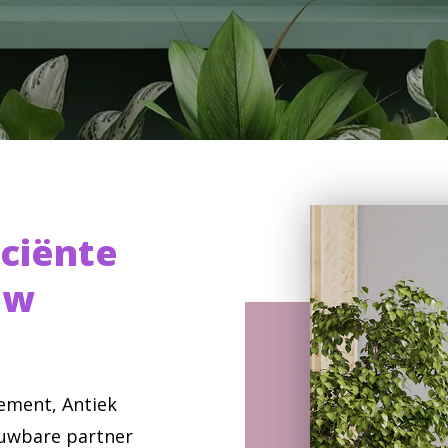
iciënte
uw
ement, Antiek
uwbare partner