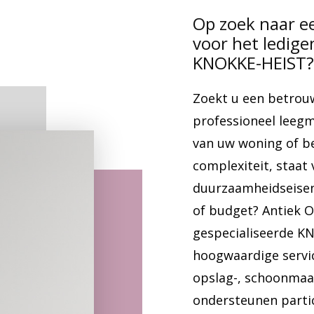
Op zoek naar e
voor het ledig
KNOKKE-HEIST?
Zoekt u een betrou
professioneel lee
van uw woning of b
complexiteit, staat 
duurzaamheidseisen,
of budget? Antiek 
gespecialiseerde KN
hoogwaardige servic
opslag-, schoonmaak
ondersteunen parti