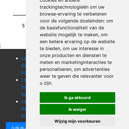
cookies en andere
trackingtechnologieën om uw
browse-ervaring te verbeteren
voor de volgende doeleinden:
om
STUREN
de basisfunctionaliteit van de
website mogelijk te maken
,
om
een betere ervaring op de website
;
te bieden
,
om uw interesse in
onze producten en diensten te
Leegmaken
Leegmaken
Leegmaken
meten en marketinginteracties te
Kelder
Kelder
Kelder
personaliseren
,
om advertenties
koksijde
kooigem
koolkerke
weer te geven die relevanter voor
Leegmaken
Leegmaken
Leegmaken
u zijn
.
Kelder
Kelder
Kelder
koolskamp
kortemark
kortrijk
Ik ga akkoord
Leegmaken
Leegmaken
Leegmaken
Kelder
Kelder
Kelder
Ik weiger
krombeke
kuurne
lampernisse
Wijzig mijn voorkeuren
0484648161