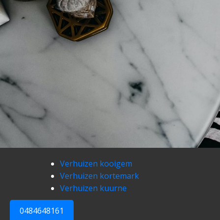
Verhuizen kooigem
Verhuizen kortemark
Verhuizen kuurne
0484648161