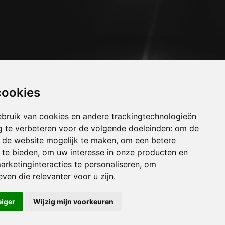
cookies
bruik van cookies en andere trackingtechnologieën
 te verbeteren voor de volgende doeleinden:
om de
an de website mogelijk te maken
,
om een betere
 te bieden
,
om uw interesse in onze producten en
arketinginteracties te personaliseren
,
om
uizen koolskamp
ven die relevanter voor u zijn
.
huizen krombeke
uizen langemark
eiger
Wijzig mijn voorkeuren