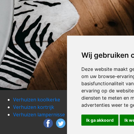
Wij gebruiken 
Deze website maakt ge
om uw browse-ervaring
basisfunctionaliteit v
ervaring op de website
diensten te meten en m
Verhuizen koolkerke
Verh
advertenties weer te ge
Verhuizen kortrijk
Ver
Verhuizen lampernisse
Verh
Ik ga akkoord
Ik w