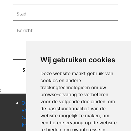
Wij gebruiken cookies
STUREN
Deze website maakt gebruik van
cookies en andere
trackingtechnologieën om uw
;
browse-ervaring te verbeteren
voor de volgende doeleinden:
om
Opruimen
Opruimen
Opruimen
de basisfunctionaliteit van de
Van Uw
Van Uw
Van Uw
website mogelijk te maken
,
om
Garage
Garage
Garage laar
een betere ervaring op de website
kraainem
kumtich
Opruimen
te bieden
,
om uw interesse in