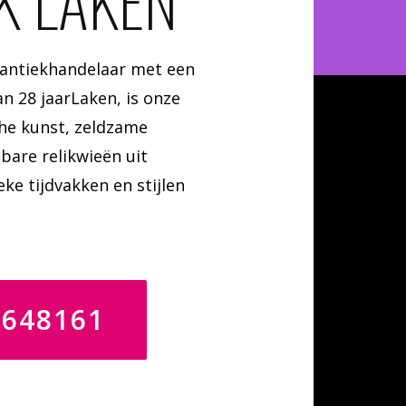
K LAKEN
 antiekhandelaar met een
n 28 jaarLaken, is onze
che kunst, zeldzame
bare relikwieën uit
eke tijdvakken en stijlen
4648161