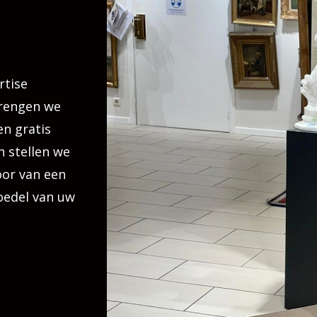
rtise
brengen we
en gratis
n stellen we
voor van een
oedel van uw