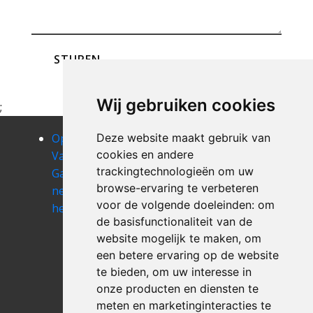
STUREN
Wij gebruiken cookies
;
Opruimen
Deze website maakt gebruik van
Opruimen
Opruimen
cookies en andere
Van Uw
Van Uw
Van Uw
trackingtechnologieën om uw
Garage
Garage
Garage
browse-ervaring te verbeteren
neder-over-
oudergem
schaarbeek
voor de volgende doeleinden:
om
heembeek
Opruimen
Opruimen
de basisfunctionaliteit van de
Van Uw
Van Uw
website mogelijk te maken
,
om
Garage sint-
Garage sint-
een betere ervaring op de website
agatha-
gillis
te bieden
,
om uw interesse in
berchem
Opruimen
onze producten en diensten te
Van Uw
meten en marketinginteracties te