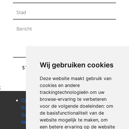
Wij gebruiken cookies
STUREN
Deze website maakt gebruik van
cookies en andere
;
trackingtechnologieën om uw
browse-ervaring te verbeteren
Opruimen
Opruimen
Opruimen
voor de volgende doeleinden:
om
Van Uw
Van Uw
Van Uw
de basisfunctionaliteit van de
Garage
Garage
Garage
website mogelijk te maken
,
om
langemark
langemark-
lapscheure
een betere ervaring op de website