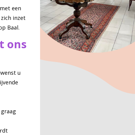
 met een
zich inzet
op Baal.
t ons
 wenst u
lijvende
 graag
rdt