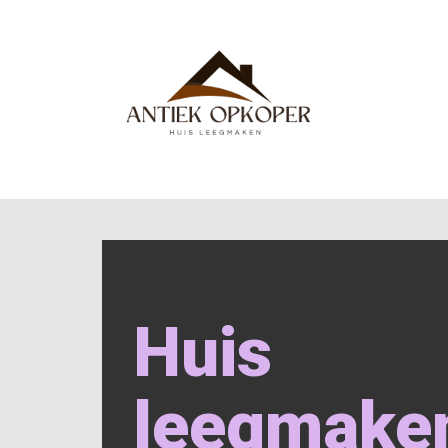
Huis
leegmake