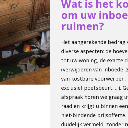
Wat is het k
om uw inboe
ruimen?
Het aangerekende bedrag va
diverse aspecten: de hoeve
tot uw woning, de exacte d
(verwijderen van inboedel
van kostbare voorwerpen, p
exclusief poetsbeurt, ...).
afspraak horen we graag 
raad en krijgt u binnen ee
niet-bindende prijsofferte.
duidelijk vermeld, zonder 