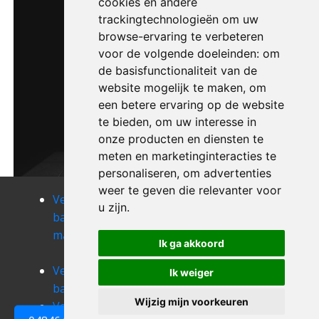
cookies en andere
trackingtechnologieën om uw
browse-ervaring te verbeteren
voor de volgende doeleinden:
om
de basisfunctionaliteit van de
website mogelijk te maken
,
om
een betere ervaring op de website
te bieden
,
om uw interesse in
onze producten en diensten te
meten en marketinginteracties te
personaliseren
,
om advertenties
weer te geven die relevanter voor
Verhuizen
Verhuizen
Verhuizen
u zijn
.
bachte-
balegem
bambrugge
maria-leerne
Verhuizen
Verhuizen
Ik ga akkoord
bassevelde
bavegem
Verhuizen
Verhuizen
Verhuizen
Ik weiger
bazel
beerlegem
beervelde
Wijzig mijn voorkeuren
Verhuizen
0484648161