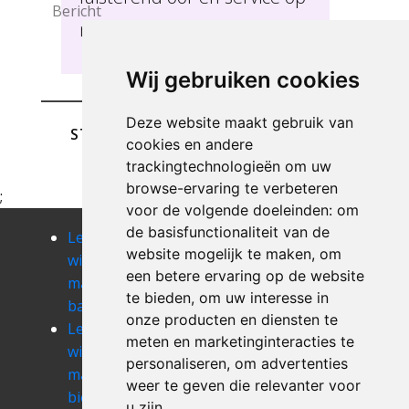
maat te bieden Baisy-Thy .
Wij gebruiken cookies
Deze website maakt gebruik van
STUREN
cookies en andere
trackingtechnologieën om uw
browse-ervaring te verbeteren
;
voor de volgende doeleinden:
om
de basisfunctionaliteit van de
Leegmaken
Leegmaken
Leegmaken
website mogelijk te maken
,
om
winkel of
winkel of
winkel of
een betere ervaring op de website
magazij
magazij
magazij
te bieden
,
om uw interesse in
baulers
bevekom
bierges
onze producten en diensten te
Leegmaken
Leegmaken
Leegmaken
meten en marketinginteracties te
winkel of
winkel of
winkel of
personaliseren
,
om advertenties
magazij
magazij biez
magazij
weer te geven die relevanter voor
bierghes
bomal
u zijn
.