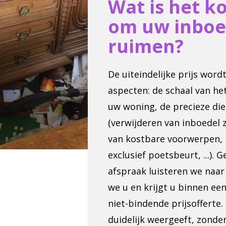
Wat is het k
om uw inboe
ruimen?
De uiteindelijke prijs word
aspecten: de schaal van he
uw woning, de precieze die
(verwijderen van inboedel
van kostbare voorwerpen, p
exclusief poetsbeurt, ...).
afspraak luisteren we naa
we u en krijgt u binnen ee
niet-bindende prijsofferte. 
duidelijk weergeeft, zonde