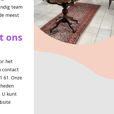
ndig team
 de meest
t ons
or het
 contact
1 61. Onze
kheden
. U kunt
bsite
.