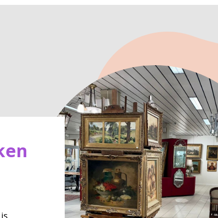
ken
is