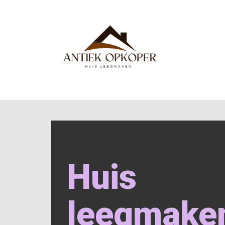
Huis
leegmake