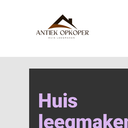
Huis
leegmake