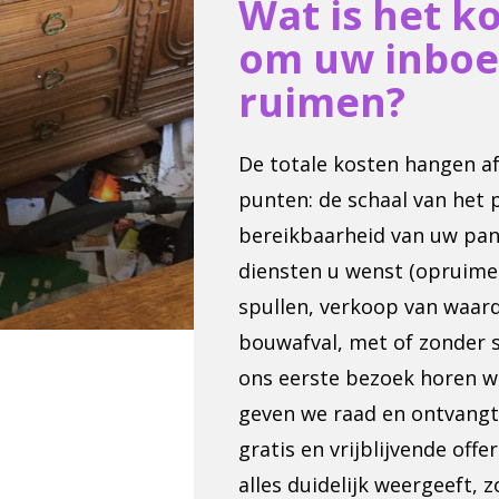
Wat is het k
om uw inboe
ruimen?
De totale kosten hangen af
punten: de schaal van het p
bereikbaarheid van uw pan
diensten u wenst (opruime
spullen, verkoop van waard
bouwafval, met of zonder s
ons eerste bezoek horen w
geven we raad en ontvangt
gratis en vrijblijvende offe
alles duidelijk weergeeft, 