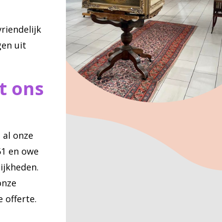
riendelijk
gen uit
t ons
 al onze
61 en owe
ijkheden.
onze
 offerte.