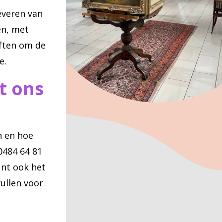
everen van
en, met
ften om de
e.
t ons
n en hoe
0484 64 81
unt ook het
ullen voor