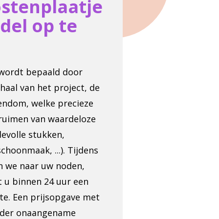
ostenplaatje
del op te
wordt bepaald door
haal van het project, de
endom, welke precieze
pruimen van waardeloze
evolle stukken,
choonmaak, ...). Tijdens
en we naar uw noden,
t u binnen 24 uur een
erte. Een prijsopgave met
zonder onaangename