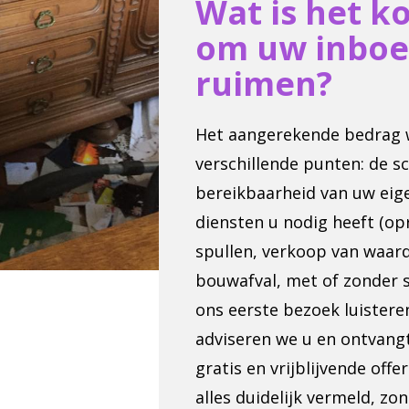
Wat is het k
om uw inboe
ruimen?
Het aangerekende bedrag 
verschillende punten: de sc
bereikbaarheid van uw eig
diensten u nodig heeft (o
spullen, verkoop van waard
bouwafval, met of zonder s
ons eerste bezoek luister
adviseren we u en ontvang
gratis en vrijblijvende off
alles duidelijk vermeld, 