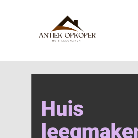
Huis
leegmake