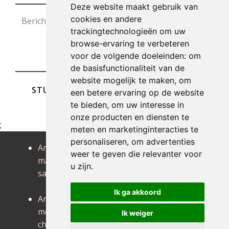
Deze website maakt gebruik van
cookies en andere
trackingtechnologieën om uw
browse-ervaring te verbeteren
voor de volgende doeleinden:
om
de basisfunctionaliteit van de
website mogelijk te maken
,
om
STUREN
een betere ervaring op de website
te bieden
,
om uw interesse in
onze producten en diensten te
;
meten en marketinginteracties te
personaliseren
,
om advertenties
Antiek
Antiek
Antiek
weer te geven die relevanter voor
masnuy-
maubray
maulde
u zijn
.
saint-pierre
Antiek
Antiek melles
maurage
Antiek mellet
Ik ga akkoord
Antiek
Antiek
Antiek
merbes-le-
merbes-
meslin-
Ik weiger
chateau
sainte-marie
l'eveque