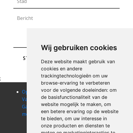
Wij gebruiken cookies
STUREN
Deze website maakt gebruik van
cookies en andere
trackingtechnologieën om uw
;
browse-ervaring te verbeteren
voor de volgende doeleinden:
om
Opruimen
Opruimen
Opruimen
de basisfunctionaliteit van de
Van Uw
Van Uw
Van Uw
website mogelijk te maken
,
om
Garage
Garage
Garage mol
een betere ervaring op de website
merksplas
minderhout
Opruimen
te bieden
,
om uw interesse in
Van Uw
onze producten en diensten te
Garage
meten en marketinginteracties te