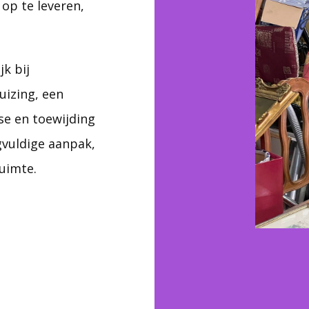
op te leveren,
k bij
uizing, een
ise en toewijding
gvuldige aanpak,
ruimte.