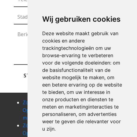
Wij gebruiken cookies
Deze website maakt gebruik van
cookies en andere
trackingtechnologieën om uw
browse-ervaring te verbeteren
voor de volgende doeleinden:
om
de basisfunctionaliteit van de
STUREN
website mogelijk te maken
,
om
een betere ervaring op de website
te bieden
,
om uw interesse in
onze producten en diensten te
Zolder
Zolder
Zolder
meten en marketinginteracties te
Opruimen
Opruimen
Opruimen
personaliseren
,
om advertenties
minderhout
mol
morkhoven
weer te geven die relevanter voor
Zolder
Zolder
Zolder
u zijn
.
Opruimen
Opruimen
Opruimen