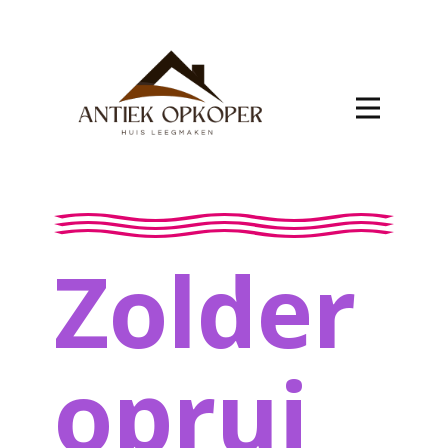
Zolder
oprui