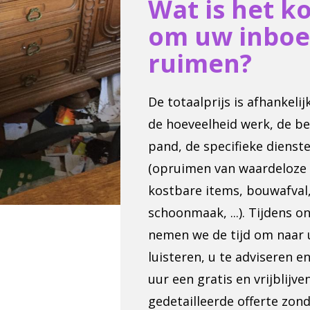
Wat is het k
om uw inboe
ruimen?
De totaalprijs is afhankeli
de hoeveelheid werk, de b
pand, de specifieke dienste
(opruimen van waardeloze 
kostbare items, bouwafval
schoonmaak, ...). Tijdens o
nemen we de tijd om naar 
luisteren, u te adviseren 
uur een gratis en vrijblijv
gedetailleerde offerte zon