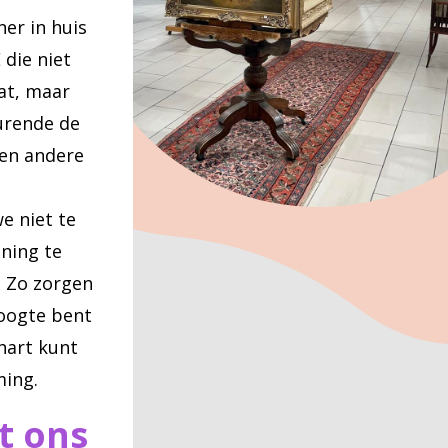
er in huis
die niet
at, maar
urende de
 en andere
e
e niet te
ning te
. Zo zorgen
hoogte bent
hart kunt
ming.
t ons