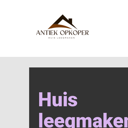
Huis
leegmake