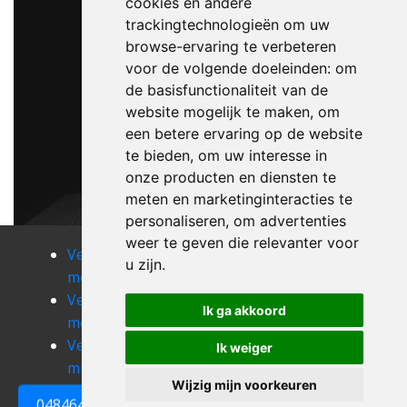
cookies en andere
trackingtechnologieën om uw
browse-ervaring te verbeteren
voor de volgende doeleinden:
om
de basisfunctionaliteit van de
website mogelijk te maken
,
om
een betere ervaring op de website
te bieden
,
om uw interesse in
onze producten en diensten te
meten en marketinginteracties te
personaliseren
,
om advertenties
weer te geven die relevanter voor
Verhuizen
Verhuizen
Verhuizen
u zijn
.
moircy
mont
montleban
Verhuizen
Verhuizen
Verhuizen
Ik ga akkoord
morhet
mormont
muno
Verhuizen
Verhuizen
Verhuizen
Ik weiger
musson
mussy-la-ville
nadrin
Wijzig mijn voorkeuren
0484648161