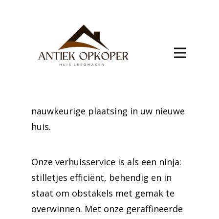
Kies voor een onbezorgde verhuizing
naar Mirwart met onze
gespecialiseerde service. Wij bieden
een complete oplossing voor het
verplaatsen van uw inboedel,
inclusief veilige opslag en
nauwkeurige plaatsing in uw nieuwe
huis.
Onze verhuisservice is als een ninja:
stilletjes efficiënt, behendig en in
staat om obstakels met gemak te
overwinnen. Met onze geraffineerde