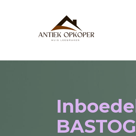
Inboede
BASTO