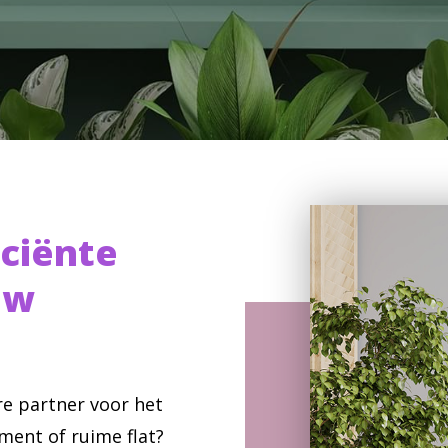
iciënte
uw
e partner voor het
ent of ruime flat?