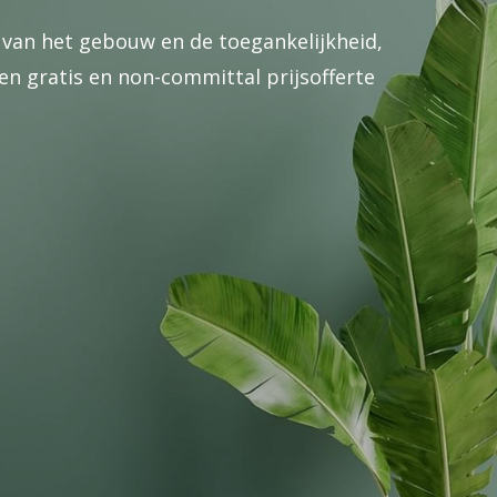
 van het gebouw en de toegankelijkheid,
n gratis en non-committal prijsofferte