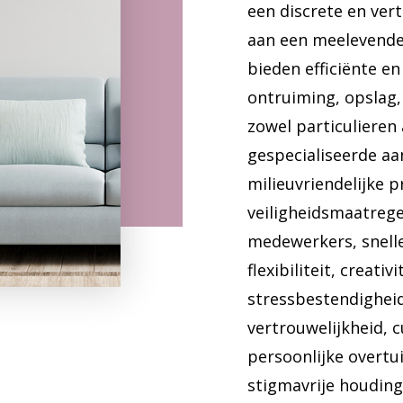
een discrete en ver
aan een meelevende 
bieden efficiënte e
ontruiming, opslag
zowel particulieren 
gespecialiseerde a
milieuvriendelijke p
veiligheidsmaatrege
medewerkers, snelle 
flexibiliteit, creat
stressbestendigheid
vertrouwelijkheid, c
persoonlijke overtu
stigmavrije houdin