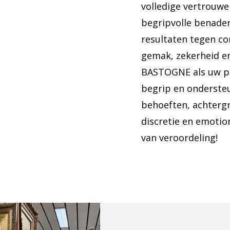
volledige vertrouwe
begripvolle benader
resultaten tegen co
gemak, zekerheid e
BASTOGNE als uw pa
begrip en ondersteu
behoeften, achterg
discretie en emotio
van veroordeling!