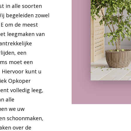
 in alle soorten
Wij begeleiden zowel
NE om de meest
het leegmaken van
antrekkelijke
lijden, een
soms moet een
 Hiervoor kunt u
tiek Opkoper
t volledig leeg,
n alle
nen we uw
ven schoonmaken,
aken over de