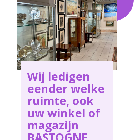
voor al uw behoeften in BASTOGNE .
Wij ledigen
eender welke
ruimte, ook
uw winkel of
magazijn
BASTOGNE