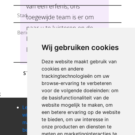
van een erfenis, ons
toegewijde team is er om
naar u te luisteren en de
beste oplossingen te bieden
Wij gebruiken cookies
BASTOGNE .
Deze website maakt gebruik van
cookies en andere
STUREN
trackingtechnologieën om uw
browse-ervaring te verbeteren
voor de volgende doeleinden:
om
;
de basisfunctionaliteit van de
website mogelijk te maken
,
om
Leegmaken
Leegmaken
Leegmaken
een betere ervaring op de website
winkel of
winkel of
winkel of
te bieden
,
om uw interesse in
magazij
magazij beffe
magazij beho
onze producten en diensten te
beausaint
Leegmaken
Leegmaken
meten en marketinginteracties te