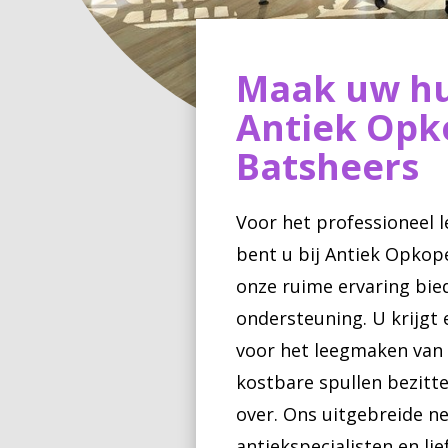
Maak uw hu
Antiek Opk
Batsheers
Voor het professioneel 
bent u bij Antiek Opkope
onze ruime ervaring bie
ondersteuning. U krijgt 
voor het leegmaken van
kostbare spullen bezitt
over. Ons uitgebreide 
antiekspecialisten en li