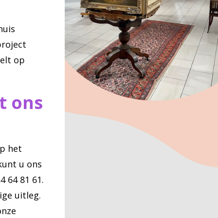
huis
roject
elt op
t ons
p het
kunt u ons
 64 81 61.
ge uitleg.
onze