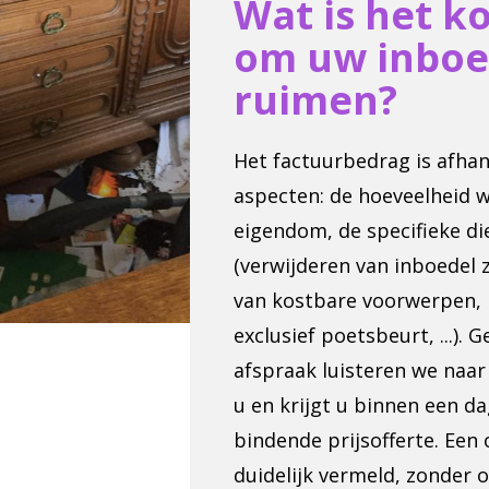
Wat is het k
om uw inboe
ruimen?
Het factuurbedrag is afhan
aspecten: de hoeveelheid 
eigendom, de specifieke di
(verwijderen van inboedel
van kostbare voorwerpen, p
exclusief poetsbeurt, ...).
afspraak luisteren we naa
u en krijgt u binnen een da
bindende prijsofferte. Een 
duidelijk vermeld, zonder