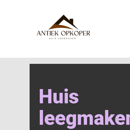
Huis
leegmake