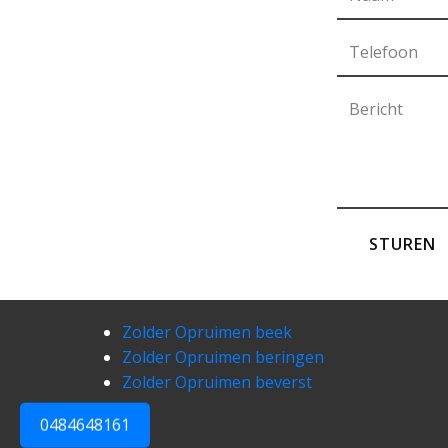
STUREN
Zolder Opruimen beek
Zolder Opruimen beringen
Zolder Opruimen beverst
0484648161