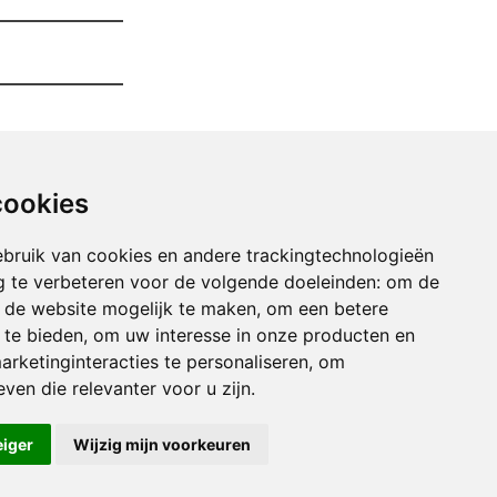
cookies
bruik van cookies en andere trackingtechnologieën
 te verbeteren voor de volgende doeleinden:
om de
an de website mogelijk te maken
,
om een betere
 te bieden
,
om uw interesse in onze producten en
arketinginteracties te personaliseren
,
om
er Opruimen berg
ven die relevanter voor u zijn
.
er Opruimen beverlo
er Opruimen binderveld
eiger
Wijzig mijn voorkeuren