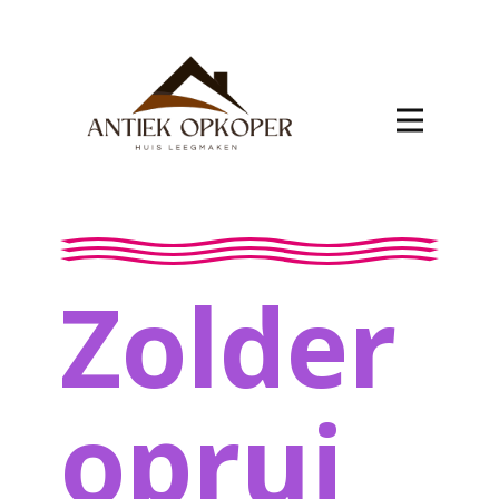
Zolder
oprui