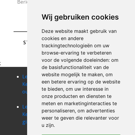
Wij gebruiken cookies
Deze website maakt gebruik van
cookies en andere
STUREN
trackingtechnologieën om uw
browse-ervaring te verbeteren
voor de volgende doeleinden:
om
;
de basisfunctionaliteit van de
website mogelijk te maken
,
om
Leegmaken
Leegmaken
Leegmaken
een betere ervaring op de website
Kelder
Kelder
Kelder sint-
te bieden
,
om uw interesse in
oudergem
schaarbeek
agatha-
onze producten en diensten te
berchem
meten en marketinginteracties te
Leegmaken
Leegmaken
Leegmaken
personaliseren
,
om advertenties
Kelder sint-
Kelder sint-
Kelder sint-
weer te geven die relevanter voor
gillis
jans-
joost-ten-
u zijn
.
molenbeek
noode