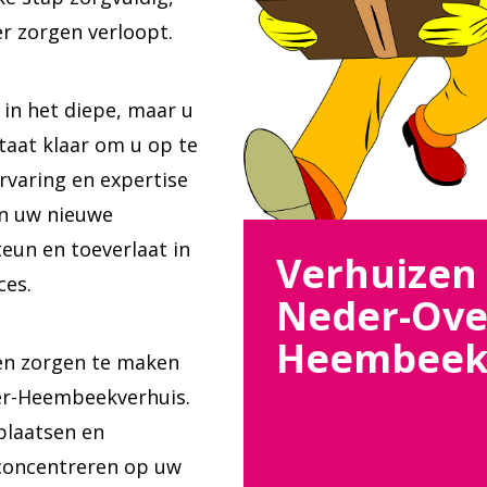
r zorgen verloopt.
 in het diepe, maar u
staat klaar om u op te
rvaring en expertise
in uw nieuwe
eun en toeverlaat in
Verhuizen
ces.
Neder-Ove
Heembee
en zorgen te maken
ver-Heembeekverhuis.
plaatsen en
t concentreren op uw