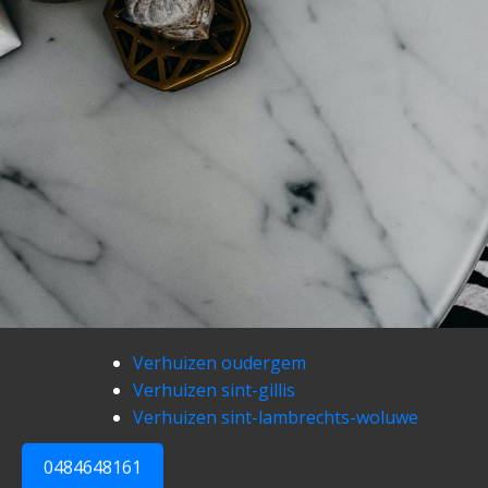
Verhuizen oudergem
Verhuizen sint-gillis
Verhuizen sint-lambrechts-woluwe
0484648161