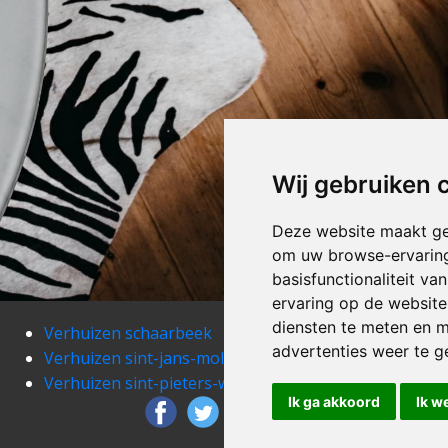
Wij gebruiken 
Deze website maakt ge
om uw browse-ervaring
basisfunctionaliteit v
ervaring op de website
diensten te meten en m
Verhuizen schaarbeek
Verh
advertenties weer te ge
Verhuizen sint-jans-molenbeek
Verh
Verhuizen sint-pieters-woluwe
Verh
Ik ga akkoord
Ik w