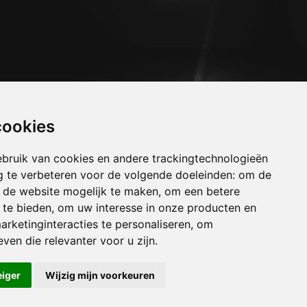
cookies
bruik van cookies en andere trackingtechnologieën
 te verbeteren voor de volgende doeleinden:
om de
an de website mogelijk te maken
,
om een betere
 te bieden
,
om uw interesse in onze producten en
arketinginteracties te personaliseren
,
om
uizen sint-agatha-berchem
ven die relevanter voor u zijn
.
uizen sint-joost-ten-noode
uizen ukkel
eiger
Wijzig mijn voorkeuren