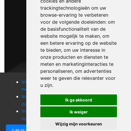
cookies en andere
trackingtechnologieën om uw
browse-ervaring te verbeteren
voor de volgende doeleinden:
om
de basisfunctionaliteit van de
website mogelijk te maken
,
om
een betere ervaring op de website
te bieden
,
om uw interesse in
onze producten en diensten te
meten en marketinginteracties te
personaliseren
,
om advertenties
weer te geven die relevanter voor
Verhuizen
Verhuizen
Verhuizen
u zijn
.
nieuwerkerken
oostham
opglabbeek
Verhuizen
Verhuizen
Verhuizen
Ik ga akkoord
opgrimbie
opheers
ophoven
Verhuizen
Verhuizen
Verhuizen
Ik weiger
opitter
opoeteren
ordingen
Wijzig mijn voorkeuren
0484648161