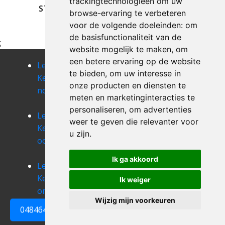
trackingtechnologieën om uw
STUREN
browse-ervaring te verbeteren
voor de volgende doeleinden:
om
de basisfunctionaliteit van de
;
website mogelijk te maken
,
om
een betere ervaring op de website
Leegmaken
Leegmaken
Leegmaken
te bieden
,
om uw interesse in
Kelder
Kelder
Kelder onze-
onze producten en diensten te
nossegem
oetingen
lieve-vrouw-
meten en marketinginteracties te
lombeek
personaliseren
,
om advertenties
Leegmaken
Leegmaken
Leegmaken
weer te geven die relevanter voor
Kelder
Kelder
Kelder opvelp
u zijn
.
oorbeek
oplinter
Leegmaken
Kelder opwijk
Ik ga akkoord
Leegmaken
Leegmaken
Kelder
Kelder
Ik weiger
orsmaal-
ottenburg
Wijzig mijn voorkeuren
gussenhoven
0484648161