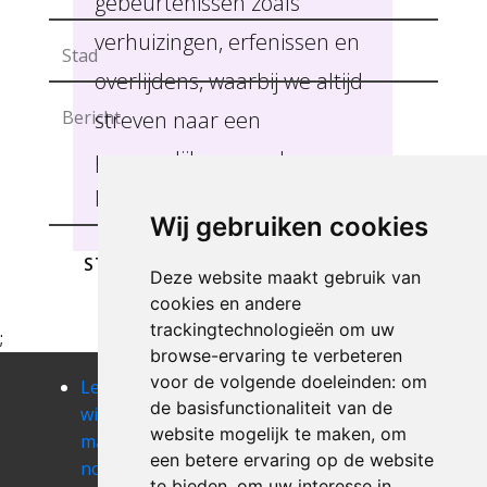
gebeurtenissen zoals
verhuizingen, erfenissen en
overlijdens, waarbij we altijd
streven naar een
persoonlijke aanpak
Nieuwrode .
Wij gebruiken cookies
STUREN
Deze website maakt gebruik van
cookies en andere
trackingtechnologieën om uw
;
browse-ervaring te verbeteren
voor de volgende doeleinden:
om
Leegmaken
Leegmaken
Leegmaken
de basisfunctionaliteit van de
winkel of
winkel of
winkel of
website mogelijk te maken
,
om
magazij
magazij
magazij onze-
een betere ervaring op de website
nossegem
oetingen
lieve-vrouw-
te bieden
,
om uw interesse in