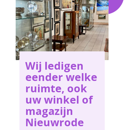
behoeften in Nieuwrode .
Wij ledigen
eender welke
ruimte, ook
uw winkel of
magazijn
Nieuwrode