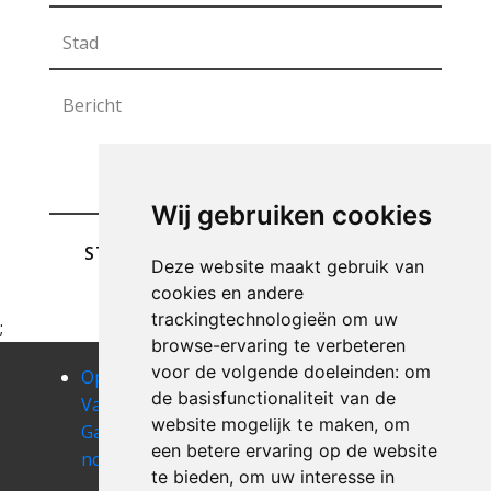
Wij gebruiken cookies
STUREN
Deze website maakt gebruik van
cookies en andere
trackingtechnologieën om uw
;
browse-ervaring te verbeteren
voor de volgende doeleinden:
om
Opruimen
Opruimen
Opruimen
de basisfunctionaliteit van de
Van Uw
Van Uw
Van Uw
website mogelijk te maken
,
om
Garage
Garage
Garage onze-
een betere ervaring op de website
nossegem
oetingen
lieve-vrouw-
te bieden
,
om uw interesse in
lombeek