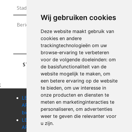
Wij gebruiken cookies
Deze website maakt gebruik van
cookies en andere
trackingtechnologieën om uw
browse-ervaring te verbeteren
voor de volgende doeleinden:
om
STUREN
de basisfunctionaliteit van de
website mogelijk te maken
,
om
een betere ervaring op de website
;
te bieden
,
om uw interesse in
onze producten en diensten te
LEEGMAKEN
LEEGMAKEN
LEEGMAKEN
meten en marketinginteracties te
APPARTEMENT
APPARTEMENT
APPARTEMENT
personaliseren
,
om advertenties
bierges
bierghes
biez
weer te geven die relevanter voor
LEEGMAKEN
LEEGMAKEN
LEEGMAKEN
u zijn
.
APPARTEMENT
APPARTEMENT
APPARTEMENT