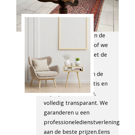
evaluerenalles wat moet
weggehaald worden,
alsook de
toegankelijkheid van de
lokalen enbekijken of we
u kunnen helpen met de
administratieve
romsplomp. Binnen de
24ukrijgt u een gratis en
vrijblijvende offerte,
volledig transparant. We
garanderen u een
professioneledienstverlening
aan de beste prijzen.Eens