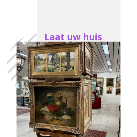
Laat uw huis
leegmaken
Bevekom, in
het volste
vertrouwen,
met de hulp
van Antiek
Opkoper
Bevekom
We komen ter plaatse en