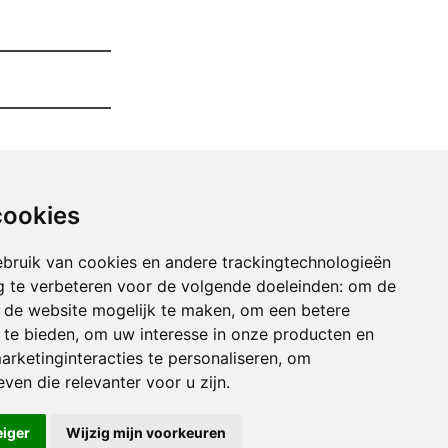
cookies
bruik van cookies en andere trackingtechnologieën
 te verbeteren voor de volgende doeleinden:
om de
an de website mogelijk te maken
,
om een betere
 te bieden
,
om uw interesse in onze producten en
arketinginteracties te personaliseren
,
om
er Opruimen amay
ven die relevanter voor u zijn
.
er Opruimen ampsin
er Opruimen ans
eiger
Wijzig mijn voorkeuren