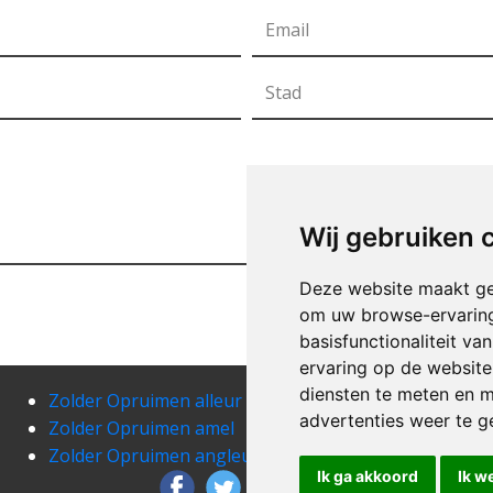
Wij gebruiken 
Deze website maakt ge
om uw browse-ervaring
basisfunctionaliteit v
ervaring op de website
diensten te meten en m
Zolder Opruimen alleur
Zold
advertenties weer te ge
Zolder Opruimen amel
Zold
Zolder Opruimen angleur
Zold
Ik ga akkoord
Ik w