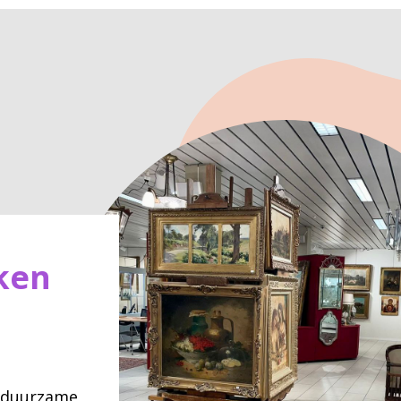
ken
n duurzame