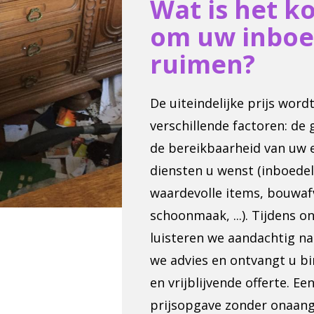
Wat is het k
om uw inboe
ruimen?
De uiteindelijke prijs wor
verschillende factoren: de 
de bereikbaarheid van uw 
diensten u wenst (inboede
waardevolle items, bouwaf
schoonmaak, ...). Tijdens o
luisteren we aandachtig n
we advies en ontvangt u bi
en vrijblijvende offerte. Ee
prijsopgave zonder onaan