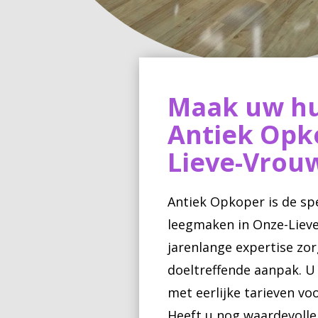
Maak uw hu
Antiek Opk
Lieve-Vro
Antiek Opkoper is de spe
leegmaken in Onze-Liev
jarenlange expertise zo
doeltreffende aanpak. U 
met eerlijke tarieven v
Heeft u nog waardevolle