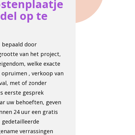
ostenplaatje
del op te
dt bepaald door
grootte van het project,
eigendom, welke exacte
l opruimen , verkoop van
val, met of zonder
ns eerste gesprek
aar uw behoeften, geven
nnen 24 uur een gratis
n gedetailleerde
gename verrassingen