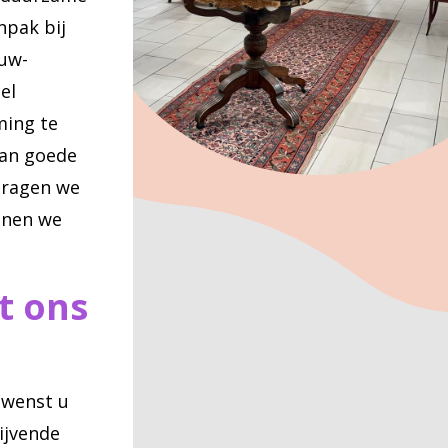
npak bij
ouw-
el
ming te
aan goede
dragen we
unen we
t ons
 wenst u
lijvende